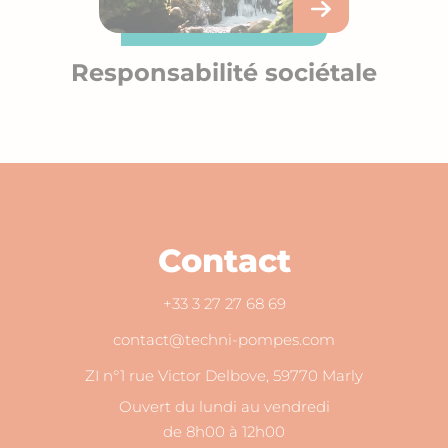
Responsabilité sociétale
Contact
+33 3 27 27 68 69
contact@techni-pompes.com
ZI n°1 rue Victor Delbove, 59770 Marly
Ouvert du lundi au vendredi
de 8h00 à 12h00