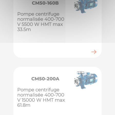
CM50-160B
Pompe centrifuge
normalisée 400-700
V 5500 W HMT max
33.5m
CM50-200A
Pompe centrifuge
normalisée 400-700
V 15000 W HMT max
61.8m