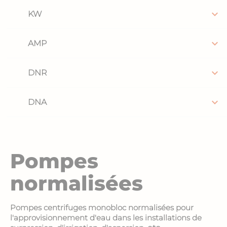

KW

AMP

DNR

DNA
Pompes
normalisées
Pompes centrifuges monobloc normalisées pour
l'approvisionnement d'eau dans les installations de