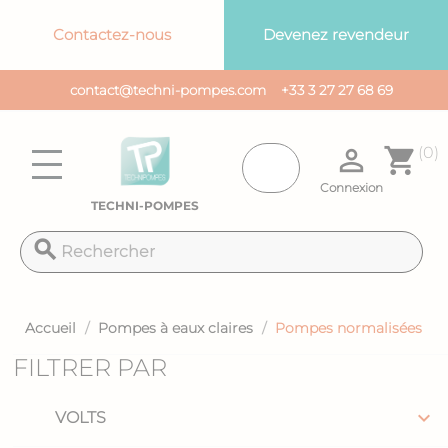
Panneau de gestion des cookies
Contactez-nous
Devenez revendeur
contact@techni-pompes.com
+33 3 27 27 68 69

shopping_cart
(0)
Connexion
TECHNI-POMPES
search
Accueil
Pompes à eaux claires
Pompes normalisées
FILTRER PAR

VOLTS