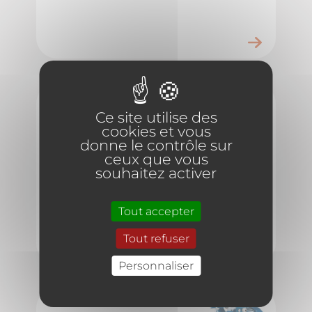
CM50-125A
Ce site utilise des
cookies et vous
donne le contrôle sur
Pompe centrifuge
ceux que vous
normalisée 230-400 V
souhaitez activer
4000 W HMT max
24.3m
Tout accepter
Tout refuser
Personnaliser