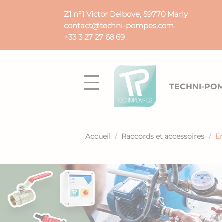
Panneau de gestion des cookies
Z1 n°1 Victor Delbove, 59770 Marly
contact@techni-pompes.com
+33 3 27 27 68 69
TECHNI-PO
Accueil
Raccords et accessoires
E