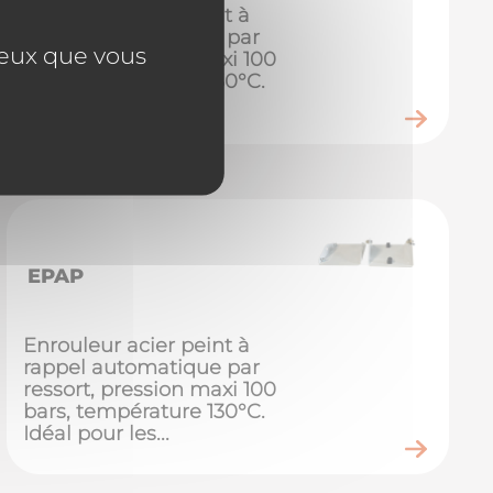
Enrouleur acier peint à
rappel automatique par
 ceux que vous
ressort, pression maxi 100
bars, température 130°C.
Idéal pour les...
EPAP
Enrouleur acier peint à
rappel automatique par
ressort, pression maxi 100
bars, température 130°C.
Idéal pour les...