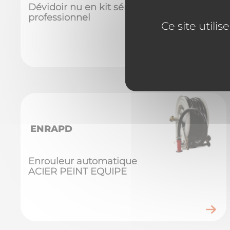
Dévidoir nu en kit série
professionnel
Ce site utili
ENRAPD
Enrouleur automatique
ACIER PEINT EQUIPE