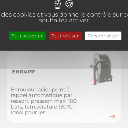
Dévidoir nu en kit série
professionnel
se des cookies et vous donne le contrôle sur
souhaitez activer
Tout accepter
Tout refuser
Personnaliser
ENRAPP
Enrouleur acier peint à
rappel automatique par
ressort, pression maxi 100
bars, température 130°C.
Idéal pour les...