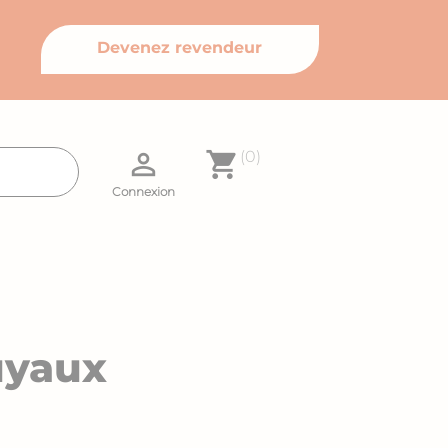
Devenez revendeur

shopping_cart
(0)
Connexion
uyaux