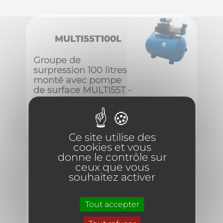
MULTI55T100L
Groupe de
surpression 100 litres
monté avec pompe
de surface MULTI55T -
400 V 1100 W
Ce site utilise des
cookies et vous
donne le contrôle sur
ceux que vous
souhaitez activer
JET200100L
Tout accepter
Groupe de
surpression 100 litres