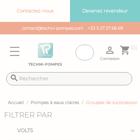
Panneau de gestion des cookies
Contactez-nous
Devenez revendeur
contact@techni-pompes.com
+33 3 27 27 68 69

shopping_cart
(0)
Connexion
TECHNI-POMPES
search
Accueil
Pompes à eaux claires
Groupes de surpression
FILTRER PAR

VOLTS