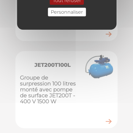
Tout refuser
monté avec pompe
de surface JET200 -
Personnaliser
230 V 1500 W
JET200T100L
Groupe de
surpression 100 litres
monté avec pompe
de surface JET200T -
400 V 1500 W