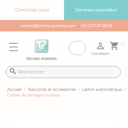
Panneau de gestion des cookies
Contactez-nous
Devenez revendeur
contact@techni-pompes.com
+33 3 27 27 68 69

shopping_cart
(0)
Connexion
TECHNI-POMPES
search
Accueil
Raccords et accessoires
Laiton automatique
Collier de serrage tourillon