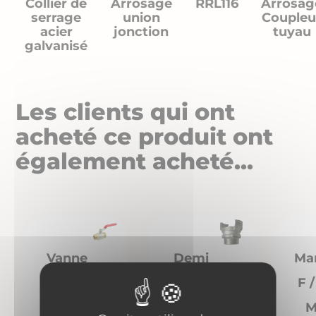
Collier de
Arrosage
RRL116
Arrosag
serrage
union
Coupleu
acier
jonction
tuyau
galvanisé
Les clients qui ont
acheté ce produit ont
également acheté...
Vanne
Demi
Ma
M/M -
Raccord
F /
Poignée
Rapide