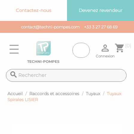
Panneau de gestion des cookies
Contactez-nous
Devenez revendeur
contact@techni-pompes.com
+33 3 27 27 68 69

shopping_cart
(0)
Connexion
TECHNI-POMPES
search
Accueil
Raccords et accessoires
Tuyaux
Tuyaux
Spirales LISIER