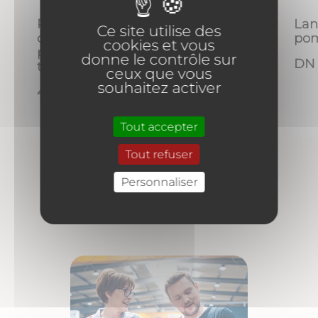
Lan
Relais
Relais
Ce site utilise des
pom
de
de
cookies et vous
protection
protection
donne le contrôle sur
DN
thermique
thermique
ceux que vous
souhaitez activer
4-6 A
5.5 -8A
Tout accepter
Tout refuser
Personnaliser
Nos valeurs