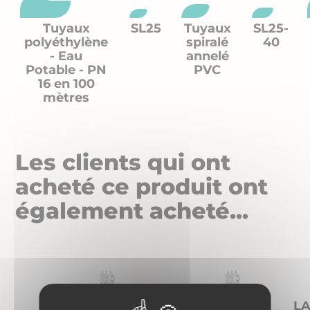
Tuyaux
SL25
Tuyaux
SL25-
polyéthylène
spiralé
40
- Eau
annelé
Potable - PN
PVC
16 en 100
mètres
Les clients qui ont
acheté ce produit ont
également acheté...
LRD10
LRD12
L